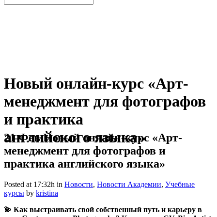
Новый онлайн-курс «Арт-
менеджмент для фотографов
и практика
английского языка»
21 Фев
Новый онлайн-курс «Арт-
менеджмент для фотографов и
практика английского языка»
Posted at 17:32h
in
Новости
,
Новости Академии
,
Учебные
курсы
by
kristina
💫 Как выстраивать свой собственный путь и карьеру в