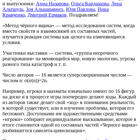
и выпускники:
Анна Назарова
,
Ольга Кардашова
,
Лена
Альтшуль
,
Зоя Альшаравнех
,
Юля Павлова
,
Ника
Кравченко
,
Дмитрий Ермаков
. Поздравляем!
«Метод чёрного ящика» — метод исследования систем, когда
вместо свойств и взаимосвязей их составных частей,
изучается реакция системы как целого на изменяющиеся
условия.
Участники выставки — система, «группа несрочного
реагирования» на меняющийся мир, новую экологию, угрозы
разного типа катастроф и т. п.
Число авторов — 16 является суперсовершенным числом —
числом n: σ(σ(n))=2n.
Например, игроки в шахматы изначально имеют по 16 фигур
на доске и в процессе игры поочередно делают ходы. Каждый
из авторов также делает свой «ход» в понимании реальности,
в которой существует, или в изучении проблемы, которая его
беспокоит. Доступными им художественными средствами
«игроки» собирают индивидуальное высказывание, которое в
итоге становится одной из составных частей «Черного ящика»
разбившегося самолета-цивилизации».