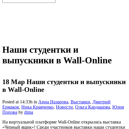
Наши студентки и
выпускники в Wall-Online
18 Мар
Наши студентки и выпускники
в Wall-Online
Posted at 14:33h
in
Анна Назарова
,
Выставки
,
Дмитрий
Ермаков
,
Ника Кравченко
,
Новости
,
Ольга Кардашова
,
Юлия
Попова
by
dima
На виртуальной платформе Wall-Online открылась выставка
«Черный ящик»! Cреди участников выставки наши студентки