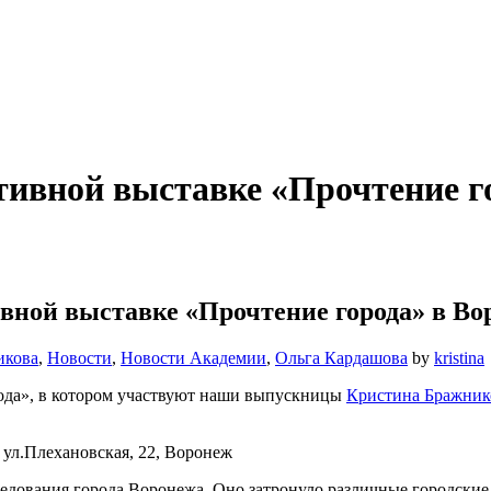
ивной выставке «Прочтение го
ной выставке «Прочтение города» в Во
икова
,
Новости
,
Новости Академии
,
Ольга Кардашова
by
kristina
рода», в котором участвуют наши выпускницы
Кристина Бражник
, ул.Плехановская, 22, Воронеж
едования города Воронежа. Оно затронуло различные городские