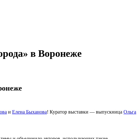
рода» в Воронеже
ронеже
ова
и
Елена Быханова
! Куратор выставки — выпускница
Ольга
 темы и объединило авторов, использующих такие