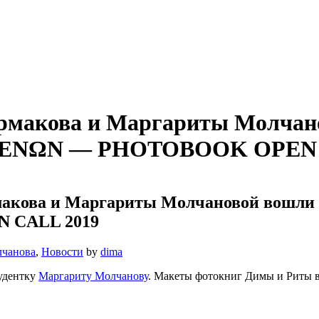
рмакова и Маргариты Молчано
ΝΩΝ — PHOTOBOOK OPEN C
макова и Маргариты Молчановой вошл
 CALL 2019
лчанова
,
Новости
by
dima
удентку
Маргариту Молчанову
. Макеты фотокниг Димы и Ри