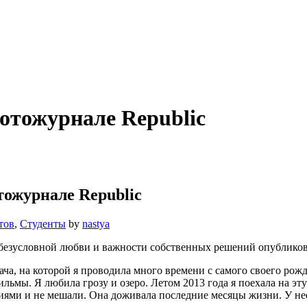
отожурнале Republic
ожурнале Republic
тов
,
Студенты
by
nastya
безусловной любви и важности собственных решений опублико
ача, на которой я проводила много времени с самого своего ро
льмы. Я любила грозу и озеро. Летом 2013 года я поехала на эт
иями и не мешали. Она доживала последние месяцы жизни. У нее