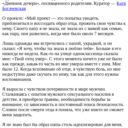
«Дневник дочери», посвященного родителям. Куратор —
Катя
Богачевская
О проекте: «Мой проект — это попытка увидеть,
приблизиться и воссоздать образ отца, прожить свои чувства к
нему. Своего папу я не знала, не знала их с мамой как семью,
как пару, они развелись, когда мне было около 7 месяцев.
Лишь однажды мы встретились с папой, украдкой, и он
сказал: «Я хочу, чтобы ты знала я люблю тебя». Больше я его
никогда не видела. Как-то на улице одноклассница сказала
мне: «Твой отец умер». С этого момента ничего уже не было
как прежде, какая-то часть во мне умерла вместе с ним. Мне
было 12. Когда вспоминаю об отце, я чувствую боль, но мне
недоступно даже скучать по нему, так как для этого нужны
воспоминания.
Я выросла с чувством потерянности в мире мужчин.
Сталкиваясь с опытом мужского сексуального насилия в
детстве, я приобрела травмы, необходимость борьбы за
внимание, со зависимость и постоянный поиск безопасности.
Словно после смерти отца я поняла, что уже никто не сможет
меня защитить.
Я не знаю был бы образ папы столь идеализирован для меня,