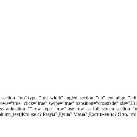
ection="no" type="full_width" angled_section="no" text_align="lef
arrows="true" click="true" swipe="true" transition="crossfade" ids=
s_animation="" row_type="row" use_row_as_full_screen_section="no"
column_text]Кто же я? Разум? Душа? Мама? Достижения? Я то, что 