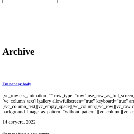
Archive
I´m not any body
[vc_row css_animation="" row_type="row" use_row_as_full_screen_s
[vc_column_text] [gallery allowfullscreen="true" keyboard="true" 
[/vc_column_text][vc_empty_space][/vc_column][/vc_row][vc_row cs
background_image_as_pattern="without_pattern"][vc_column][vc_
14 августа, 2022
Фотографика в соц. сетях: