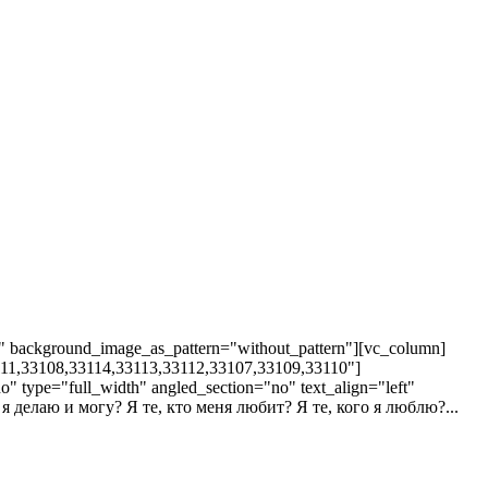
t" background_image_as_pattern="without_pattern"][vc_column]
"33111,33108,33114,33113,33112,33107,33109,33110"]
 type="full_width" angled_section="no" text_align="left"
я делаю и могу? Я те, кто меня любит? Я те, кого я люблю?...