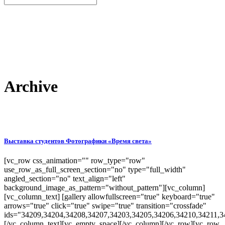
Archive
Выставка студентов Фотографики «Время света»
[vc_row css_animation="" row_type="row"
use_row_as_full_screen_section="no" type="full_width"
angled_section="no" text_align="left"
background_image_as_pattern="without_pattern"][vc_column]
[vc_column_text] [gallery allowfullscreen="true" keyboard="true"
arrows="true" click="true" swipe="true" transition="crossfade"
ids="34209,34204,34208,34207,34203,34205,34206,34210,34211,3
[/vc_column_text][vc_empty_space][/vc_column][/vc_row][vc_row