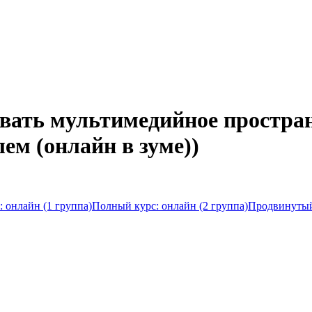
авать мультимедийное простра
ем (онлайн в зуме))
 онлайн (1 группа)
Полный курс: онлайн (2 группа)
Продвинутый