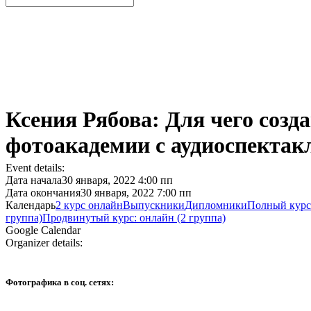
Ксения Рябова: Для чего созд
фотоакадемии с аудиоспектакл
Event details:
Дата начала
30 января, 2022 4:00 пп
Дата окончания
30 января, 2022 7:00 пп
Календарь
2 курс онлайн
Выпускники
Дипломники
Полный курс:
группа)
Продвинутый курс: онлайн (2 группа)
Google Calendar
Organizer details:
Фотографика в соц. сетях: