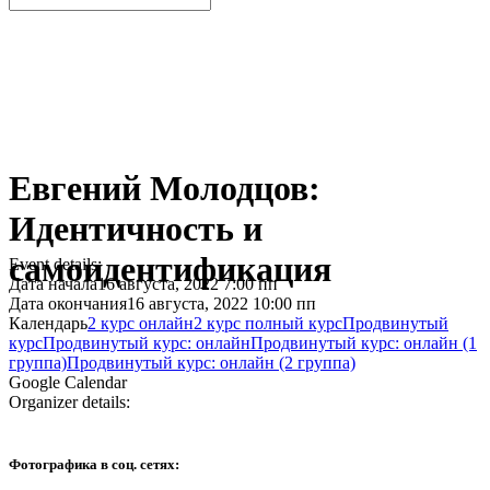
Евгений Молодцов:
Идентичность и
самоидентификация
Event details:
Дата начала
16 августа, 2022 7:00 пп
Дата окончания
16 августа, 2022 10:00 пп
Календарь
2 курс онлайн
2 курс полный курс
Продвинутый
курс
Продвинутый курс: онлайн
Продвинутый курс: онлайн (1
группа)
Продвинутый курс: онлайн (2 группа)
Google Calendar
Organizer details:
Фотографика в соц. сетях: