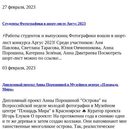
27 февраля, 2023
Студенты Фотографики в шорт-листе Аргус 2023
⚡Работы студенток и выпускниц Фотографики вошли в шорт-
лист конкурса Аргус 2023! Среди участников: Аня
Павлова, Светлана Тарасова, Юлия Овчинникова, Анна
Порошина, Катерина Зелёная, Анна Дмитриева Посмотреть
шорт-лист можно по ссылке...
03 февраля, 2023
Дипломный проект Анны Порошиной в Музейном центре «Площадь
Мира»
Дипломный проект Анны Порошиной "Острова" на
Всероссийской неделе молодой фотографии в Музейном
центре "Площадь Мира" в Красноярске 🔥 Куратор проекта
Игорь Елуков О проекте: На протяжении года я снимаю одни
и те же деревья и затем создаю коллажи. Они напоминают мне
таинственные многоликие острова. Так, реалистические