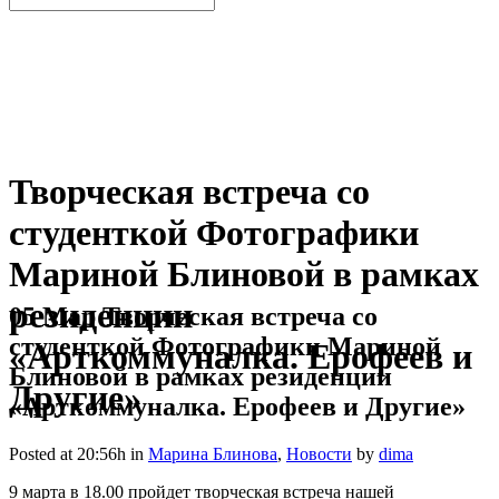
Творческая встреча со
студенткой Фотографики
Мариной Блиновой в рамках
резиденции
05 Мар
Творческая встреча со
студенткой Фотографики Мариной
«Арткоммуналка. Ерофеев и
Блиновой в рамках резиденции
Другие»
«Арткоммуналка. Ерофеев и Другие»
Posted at 20:56h
in
Марина Блинова
,
Новости
by
dima
9 марта в 18.00 пройдет творческая встреча нашей