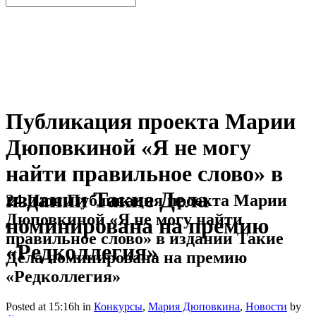
Публикация проекта Марии
Дюповкиной «Я не могу
найти правильное слово» в
издании Такие Дела
24 Июн
Публикация проекта Марии
Дюповкиной «Я не могу найти
номинирована на премию
правильное слово» в издании Такие
«Редколлегия»
Дела номинирована на премию
«Редколлегия»
Posted at 15:16h
in
Конкурсы
,
Мария Дюповкина
,
Новости
by