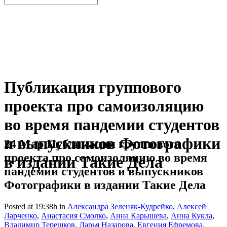
Публикация группового
проекта про самоизоляцию
во время пандемии студентов
и выпускников Фотографики
24 Мар
Публикация группового
проекта про самоизоляцию во время
в издании Такие Дела
пандемии студентов и выпускников
Фотографики в издании Такие Дела
Posted at 19:38h
in
Александра Зеленяк-Кудрейко
,
Алексей
Ларченко
,
Анастасия Смолко
,
Анна Карышева
,
Анна Кукла
,
Владимир Терешков
,
Дарья Назарова
,
Евгения Ефремова
,