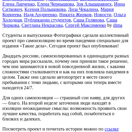
Елена Ларченко
,
Елена Чернышова
,
Зоя Альшаравнех
,
Инна
Ситкович
,
Ксения Польщикова
,
Лиза Чекалина
,
Мария
Корнеева
,
Надя Андреенко
,
Никита Жирков
,
Новости
,
Ольга
Холодная
,
Публикации студентов
,
Саша Голянова
,
Саша
Чиркова
,
Светлана Некрасова
,
Сергей Максименко
by
dima
Студенты и выпускники Фотографики сделали коллективный
проект про самоизоляцию во время пандемии специально для
издания «Такие дела». Сегодня проект был опубликован!
Двадцать россиян, самоизолированных в одиннадцати разных
городах мира рассказали, почему они приняли такое решение,
чем они занимаются в новой повседневной жизни, с какими
сложностями сталкиваются и как на них повлияла пандемия в
целом. Также они сделали автопортрет в месте своего
пребывания с теми людьми, с которыми они теперь вместе
находится 24/7.
Для одних самоизоляция — страшный сон наяву, для других
— благо. На второй неделе заточения люди находят в
изоляции неожиданные смыслы: возможность проявить свои
лучшие качества, поработать над собой, позаботиться о
близких и далеких.
Посмотреть проект и почитать истории можно по
ссылке