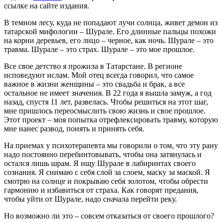
ссылке на сайте издания.
В темном лесу, куда не попадают лучи солнца, живет демон из
татарской мифологии – Шурале. Его длинные пальцы похожи
на корни деревьев, его лицо – черное, как ночь. Шурале – это
травма. Шурале – это страх. Шурале – это мое прошлое.
Все свое детство я прожила ⁠в Татарстане. В регионе
исповедуют ислам. Мой отец всегда говорил, ⁠что самое
важное в жизни женщины – это свадьба и брак, ⁠а все
остальное ⁠не имеет ⁠значения. В 22 года я вышла замуж, а год
назад, ⁠спустя 11 ⁠лет, развелась. Чтобы решиться на этот шаг,
мне пришлось переосмыслить свою жизнь и свое прошлое.
Этот проект – моя попытка отрефлексировать травму, которую
мне нанес развод, понять и принять себя.
На приемах у психотерапевта мы говорили о том, что эту рану
надо постоянно перебинтовывать, чтобы она затянулась и
остался лишь шрам. Я ищу Шурале в лабиринтах своего
сознания. Я снимаю с себя слой за слоем, маску за маской. Я
смотрю на солнце и покрываю себя золотом, чтобы обрести
гармонию и избавиться от страха. Как говорят предания,
чтобы уйти от Шурале, надо сначала перейти реку.
Но возможно ли это – совсем отказаться от своего прошлого?