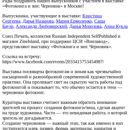
Рады поздравить наших выпускников с участием в выставке
«Фотокнига и зин: Черновик» в Москве!
Выпускники, участвующие в выставке:
Кристина
Сергеева
,
Дарья Назарова
,
Мария Ермоленко
,
Саша
Бауэр
,
Александр Любомирский
,
Дарья Морозова
,
Анна Кукла
Союз Печать, коллектив Russian Independent SelfPublished и
магазин ZineIsland, при поддержке ЦСИ «Винзавод»,
представляют выставку «Фотокнига и зин: Черновик».
Ссылка на встречу:
https://www.facebook.com/events/2033415753454987/
Выставка посвящена фотокнигам и зинам как чрезвычайно
насыщенной и разнообразной современной художественной
практике. Она проливает свет на скрытую часть работы над
фотокнигой и показывает то, что обычно остается в тени —
черновики фотокниг.
Кураторы выставки считают важным обратить внимание
зрителей на процесс создания фотокниги/зина, сделав акцент
на труде художника. Часто — это невидимая работа, о которой
зритель не догадывается.
Создание черновиков — важный этап, так как именно в них
тестируются идея, размер, форма, материалы, нарратив и