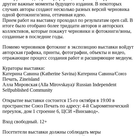
другие важные моменты будущего издания. В некоторых
случаях авторы создают несколько разных версий черновика
одной фотокниги/зина, оттачивая идею.
Прием работ на выставку проходил по результатам open call. В
итоге было отобрано более тридцати авторов и авторских
коллективов, которые покажут черновики и фотокниги/зины,
созданные в последние годы.
Помимо черновиков фотокниг в экспозицию выставки войдут
авторская графика, принты, фотографии, объекты и видео,
отражающие процесс создания работ и расширяющие медиум.
Кураторы выставки:
Катерина Савина (Katherine Savina) Катерина Савина/Союз
Печать, Zineisland
Алла Мировская (Alla Mirovskaya)/ Russian Independent
Selfpublished Community
Открытие выставки состоится 15-го октября в 19:00 в
пространстве Союз Печать по адресу: 4-й Сыромятнический
переулок, дом 1 строение 6, ЦСИ «Винзавод».
Вход свободный. 12+
Посетители выставки должны соблюдать меры