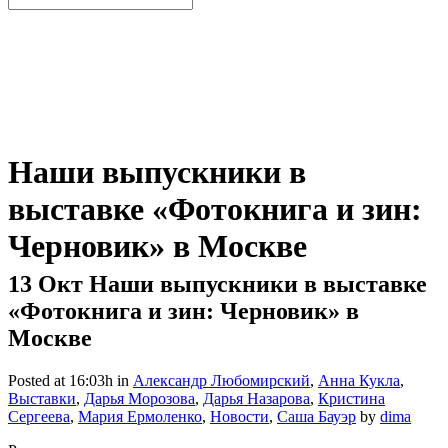
Наши выпускники в
выставке «Фотокнига и зин:
Черновик» в Москве
13 Окт
Наши выпускники в выставке
«Фотокнига и зин: Черновик» в
Москве
Posted at 16:03h
in
Александр Любомирский
,
Анна Кукла
,
Выставки
,
Дарья Морозова
,
Дарья Назарова
,
Кристина
Сергеева
,
Мария Ермоленко
,
Новости
,
Саша Бауэр
by
dima